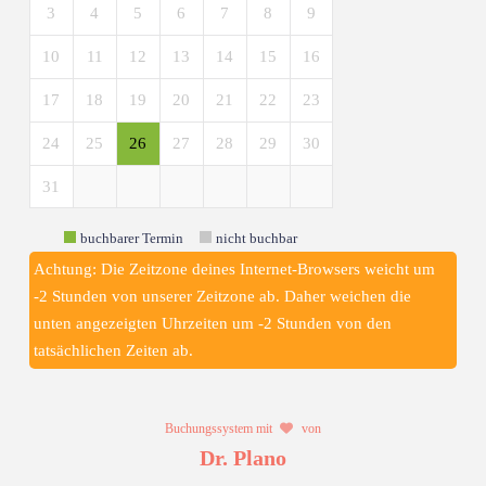
3
4
5
6
7
8
9
10
11
12
13
14
15
16
17
18
19
20
21
22
23
24
25
26
27
28
29
30
31
buchbarer Termin
nicht buchbar
Achtung: Die Zeitzone deines Internet-Browsers weicht um
-2 Stunden von unserer Zeitzone ab. Daher weichen die
unten angezeigten Uhrzeiten um -2 Stunden von den
tatsächlichen Zeiten ab.
Buchungssystem mit
von
Dr. Plano